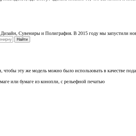
се риски. Если одна полиграфия не может справиться с заказом 
 так же, если для работы над заказом нужно совместить разные
ровку, упаковку, логистику, хранение и доставку напечатанной 
 Дизайн, Сувениры и Полиграфия. В 2015 году мы запустили но
Найти
, чтобы эту же модель можно было использовать в качестве под
маге или бумаге из конопли, с рельефной печатью