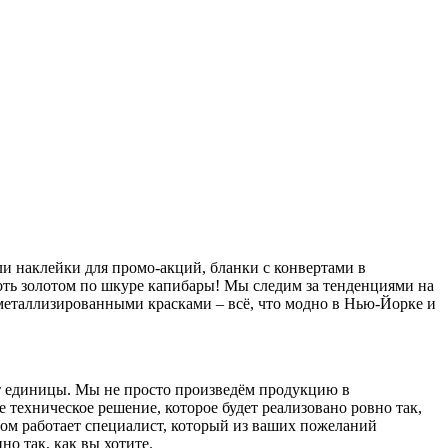
ли наклейки для промо-акций, бланки с конвертами в
оть золотом по шкуре капибары! Мы следим за тенденциями на
 металлизированными красками – всё, что модно в Нью-Йорке и
т единицы. Мы не просто произведём продукцию в
техническое решение, которое будет реализовано ровно так,
том работает специалист, который из ваших пожеланий
но так, как вы хотите.