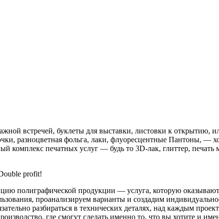
важной встречей, буклеты для выставки, листовки к открытию, и
чки, разноцветная фольга, лаки, флуоресцентные Пантоны, — х
ый комплекс печатных услуг — будь то 3D-лак, глиттер, печать
uble profit!
епцию полиграфической продукции — услуга, которую оказываю
ьзования, проанализируем варианты и создадим индивидуальное 
язательно разбираться в технических деталях, над каждым проек
оизводство, где смогут сделать именно то, что вы хотите и имен