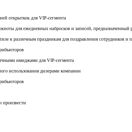
ней открыткок для VIP-сегмента
блокноты для ежедневных набросков и записей, предназначенный
стиле к различным праздникам для поздравления сотрудников и 
трибьюторов
тичными имиджами для VIP-сегмента
ьного использования дилерами компании
трибьюторов
и произвести