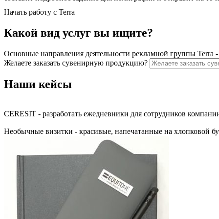
Начать работу с Terra
С нами вы застрахованы от любых проблем: мы берём на себя в
заберём тираж и передадим его на другое производство. Точно
Какой вид услуг вы ищите?
работу с ними, вам останется только принять готовую партию.
Мы стремимся сэкономить ваше время и ресурсы, поэтому сорти
Основные направления деятельности рекламной группы Terra -
Желаете заказать сувенирную продукцию?
Развернуть
Наши кейсы
CERESIT - разработать ежедневники для сотрудников компании
Необычные визитки - красивые, напечатанные на хлопковой бу