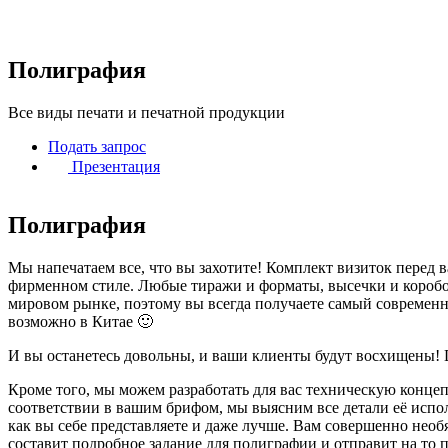
Полиграфия
Все виды печати и печатной продукции
Подать запрос
Презентация
Полиграфия
Мы напечатаем все, что вы захотите! Комплект визиток перед 
фирменном стиле. Любые тиражи и форматы, высечки и коробо
мировом рынке, поэтому вы всегда получаете самый современн
возможно в Китае 🙂
И вы останетесь довольны, и ваши клиенты будут восхищены! Do
Кроме того, мы можем разработать для вас техническую конц
соответствии в вашим брифом, мы выясним все детали её испол
как вы себе представляете и даже лучше. Вам совершенно необ
составит подробное задание для полиграфии и отправит на то пр