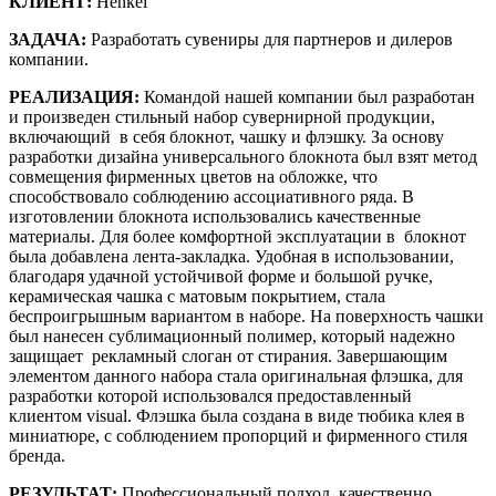
КЛИЕНТ:
Henkel
ЗАДАЧА:
Разработать сувениры для партнеров и дилеров
компании.
РЕАЛИЗАЦИЯ:
Командой нашей компании был разработан
и произведен стильный набор сувернирной продукции,
включающий в себя блокнот, чашку и флэшку. За основу
разработки дизайна универсального блокнота был взят метод
совмещения фирменных цветов на обложке, что
способствовало соблюдению ассоциативного ряда. В
изготовлении блокнота использовались качественные
материалы. Для более комфортной эксплуатации в блокнот
была добавлена лента-закладка. Удобная в использовании,
благодаря удачной устойчивой форме и большой ручке,
керамическая чашка с матовым покрытием, стала
беспроигрышным вариантом в наборе. На поверхность чашки
был нанесен сублимационный полимер, который надежно
защищает рекламный слоган от стирания. Завершающим
элементом данного набора стала оригинальная флэшка, для
разработки которой использовался предоставленный
клиентом visual. Флэшка была создана в виде тюбика клея в
миниатюре, с соблюдением пропорций и фирменного стиля
бренда.
РЕЗУЛЬТАТ:
Профессиональный подход, качественно